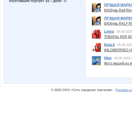
посетившие портрет за 7 дней - 0
ЛУЧШАЯ МАРК
[b]Обувь Ralf Ri
ЛУЧШАЯ МАРК
[b]Обувь RALF RI
Lonza
05.08.2026
ТОВАРЫ ДЛЯ ДО
Nata.li
05.08.202
WILDBERRIES Н
Olgs
04.08.2026 
Фото вещей из ки
© 2026 ООО «Сеть городских порталов» ·
Реклама н