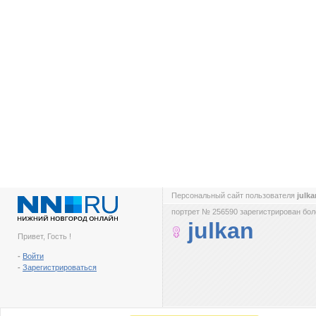
Персональный сайт пользователя
julk
портрет № 256590 зарегистрирован боле
julkan
Привет, Гость !
-
Войти
-
Зарегистрироваться