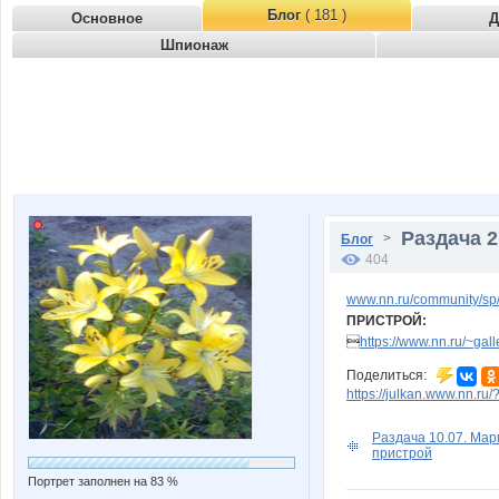
Блог
( 181 )
Основное
Д
Шпионаж
Раздача 2
>
Блог
404
www.nn.ru/community/sp
ПРИСТРОЙ:

https://www.nn.ru/~g
Поделиться:
https://julkan.www.nn.ru
Раздача 10.07. Ма
пристрой
Портрет заполнен на 83 %