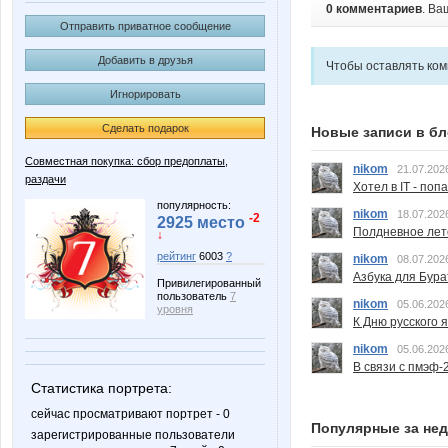
0 комментариев
. Ва
Отправить приватное сообщение
Добавить в друзья
Чтобы оставлять ко
Игнорировать
Сделать подарок
Новые записи в бл
Совместная покупка: сбор предоплаты,
nikom
21.07.202
раздачи
Хотел в IT - поп
популярность:
nikom
18.07.202
-2
2925 место
Полдневное лет
↓
рейтинг
6003
?
nikom
08.07.202
Азбука для Бура
Привилегированный
пользователь
7
nikom
05.06.202
уровня
К Дню русского 
nikom
05.06.202
В связи с пмэф-
Статистика портрета:
сейчас просматривают портрет - 0
Популярные за не
зарегистрированные пользователи