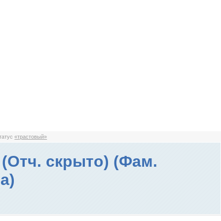
статус
«трастовый»
(Отч. скрыто) (Фам.
а)