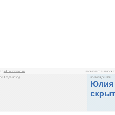
an
:
julkan.www.nn.ru
пользователь имеет 
е 1 года назад
настоящее имя:
Юлия 
скрыт