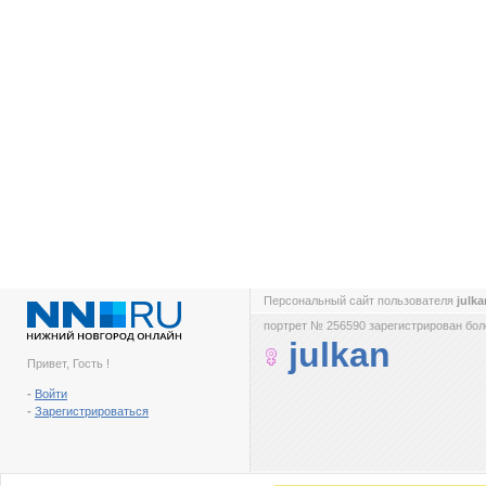
Персональный сайт пользователя
julk
портрет № 256590 зарегистрирован боле
julkan
Привет, Гость !
-
Войти
-
Зарегистрироваться