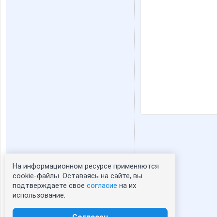
На информационном ресурсе применяются
Статистика портрета:
cookie-файлы. Оставаясь на сайте, вы
подтверждаете свое
согласие
на их
сейчас просматривают портрет - 0
использование.
зарегистрированные пользователи
посетившие портрет за 7 дней - 0