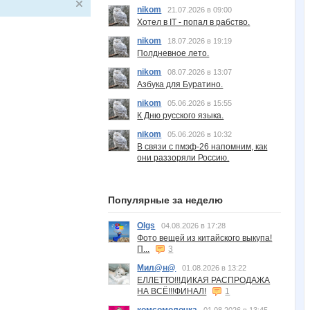
nikom
21.07.2026 в 09:00
Хотел в IT - попал в рабство.
nikom
18.07.2026 в 19:19
Полдневное лето.
nikom
08.07.2026 в 13:07
Азбука для Буратино.
nikom
05.06.2026 в 15:55
К Дню русского языка.
nikom
05.06.2026 в 10:32
В связи с пмэф-26 напомним, как
они раззоряли Россию.
Популярные за неделю
Olgs
04.08.2026 в 17:28
Фото вещей из китайского выкупа!
П...
3
Мил@н@
01.08.2026 в 13:22
ЕЛЛЕТТО!!!ДИКАЯ РАСПРОДАЖА
НА ВСЁ!!!ФИНАЛ!
1