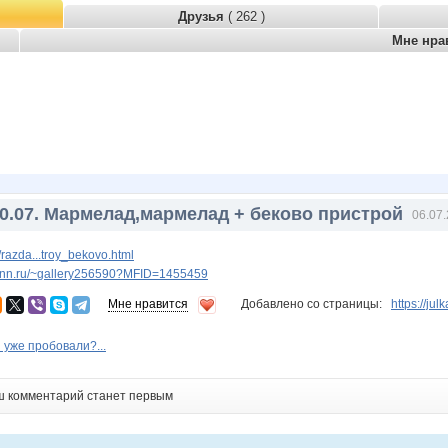
Друзья
( 262 )
Мне нра
10.07. Мармелад,мармелад + беково пристрой
06.07.
razda...troy_bekovo.html
w.nn.ru/~gallery256590?MFID=1455459
Мне нравится
Добавлено со страницы:
https://ju
 уже пробовали?...
ш комментарий станет первым