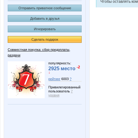
Чтобы оставлять ко
Отправить приватное сообщение
Добавить в друзья
Игнорировать
Сделать подарок
Совместная покупка: сбор предоплаты,
раздачи
популярность:
-2
2925 место
↓
рейтинг
6003
?
Привилегированный
пользователь
7
уровня