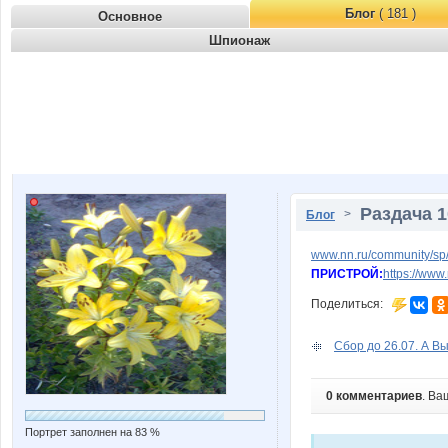
Блог
( 181 )
Основное
Шпионаж
Раздача 
>
Блог
www.nn.ru/community/sp/
ПРИСТРОЙ:
https://ww
Поделиться:
Сбор до 26.07. А Вы
0 комментариев
. Ва
Портрет заполнен на 83 %