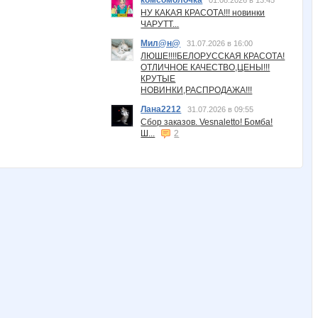
комсомолочка
01.08.2026 в 13:45
НУ КАКАЯ КРАСОТА!!! новинки
ЧАРУТТ...
Мил@н@
31.07.2026 в 16:00
ЛЮШЕ!!!!БЕЛОРУССКАЯ КРАСОТА!
ОТЛИЧНОЕ КАЧЕСТВО,ЦЕНЫ!!!
КРУТЫЕ
НОВИНКИ,РАСПРОДАЖА!!!
Лана2212
31.07.2026 в 09:55
Сбор заказов. Vesnaletto! Бомба!
Ш...
2