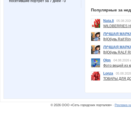
посетившие портрет за 7 дней - 0
Популярные за не
Nata.li
05.08.202
WILDBERRIES Н
ЛУЧШАЯ МАРК
[b]Обувь Ralf Ri
ЛУЧШАЯ МАРК
[b]Обувь RALF RI
Olgs
04.08.2026 
Фото вещей из ки
Lonza
05.08.2026
ТОВАРЫ ДЛЯ ДО
© 2026 ООО «Сеть городских порталов» ·
Реклама н