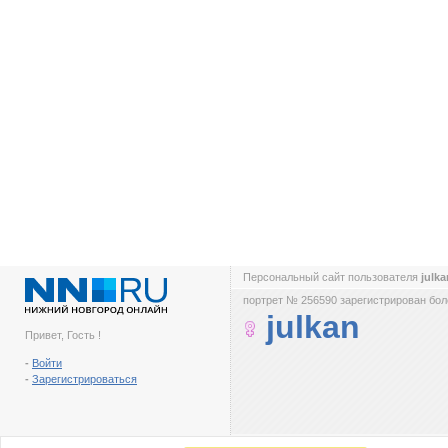
Персональный сайт пользователя
julk
портрет № 256590 зарегистрирован боле
julkan
Привет, Гость !
-
Войти
-
Зарегистрироваться