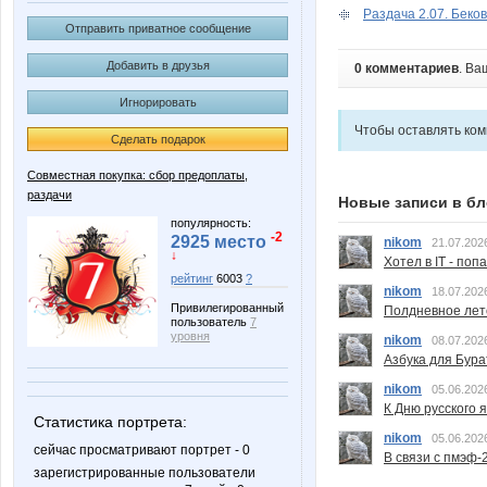
Раздача 2.07. Беко
Отправить приватное сообщение
Добавить в друзья
0 комментариев
. Ва
Игнорировать
Чтобы оставлять ко
Сделать подарок
Совместная покупка: сбор предоплаты,
раздачи
Новые записи в бл
популярность:
-2
2925 место
nikom
21.07.202
↓
Хотел в IT - поп
рейтинг
6003
?
nikom
18.07.202
Привилегированный
Полдневное лет
пользователь
7
уровня
nikom
08.07.202
Азбука для Бура
nikom
05.06.202
К Дню русского 
Статистика портрета:
nikom
05.06.202
сейчас просматривают портрет - 0
В связи с пмэф-
зарегистрированные пользователи