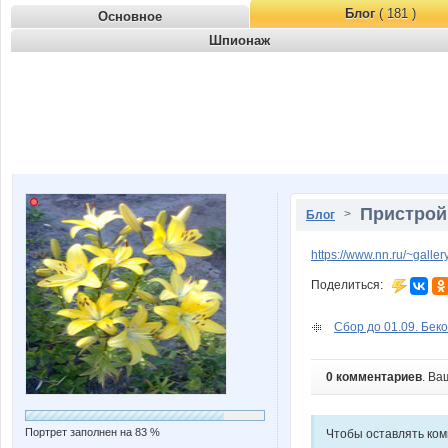
Блог
( 181 )
Основное
Шпионаж
Пристрой
>
Блог
https://www.nn.ru/~gal
Поделиться:
Сбор до 01.09. Беко
0 комментариев
. Ва
Портрет заполнен на 83 %
Чтобы оставлять ко