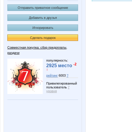
Отправить приватное сообщение
Добавить в друзья
Игнорировать
Сделать подарок
Совместная покупка: сбор предоплаты,
раздачи
популярность:
-2
2925 место
↓
рейтинг
6003
?
Привилегированный
пользователь
7
уровня