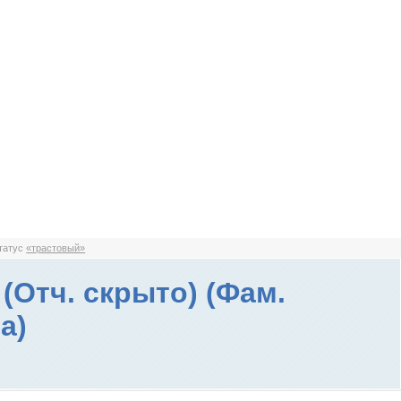
статус
«трастовый»
(Отч. скрыто) (Фам.
а)