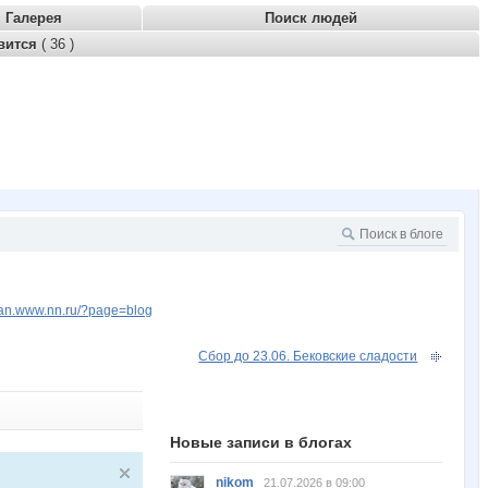
Галерея
Поиск людей
вится
( 36 )
lkan.www.nn.ru/?page=blog
Сбор до 23.06. Бековские сладости
Новые записи в блогах
nikom
21.07.2026 в 09:00