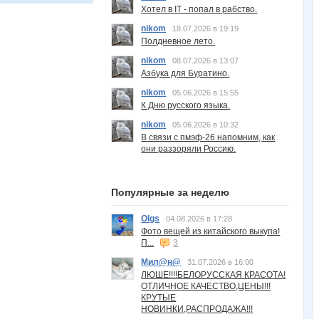
Хотел в IT - попал в рабство.
nikom
18.07.2026 в 19:19
Полдневное лето.
nikom
08.07.2026 в 13:07
Азбука для Буратино.
nikom
05.06.2026 в 15:55
К Дню русского языка.
nikom
05.06.2026 в 10:32
В связи с пмэф-26 напомним, как
они раззоряли Россию.
Популярные за неделю
Olgs
04.08.2026 в 17:28
Фото вещей из китайского выкупа!
П...
3
Мил@н@
31.07.2026 в 16:00
ЛЮШЕ!!!!БЕЛОРУССКАЯ КРАСОТА!
ОТЛИЧНОЕ КАЧЕСТВО,ЦЕНЫ!!!
КРУТЫЕ
НОВИНКИ,РАСПРОДАЖА!!!