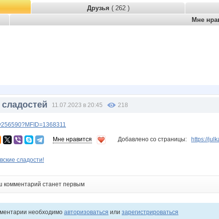
Друзья
( 262 )
Мне нра
 сладостей
11.07.2023 в 20:45
218
lery256590?MFID=1368311
Мне нравится
Добавлено со страницы:
https://ju
вские сладости!
ш комментарий станет первым
мментарии необходимо
авторизоваться
или
зарегистрироваться