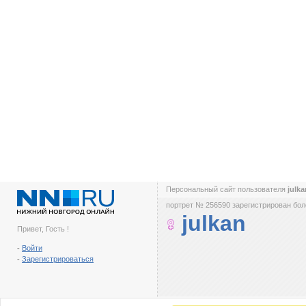
Персональный сайт пользователя
julk
портрет № 256590 зарегистрирован боле
julkan
Привет, Гость !
-
Войти
-
Зарегистрироваться