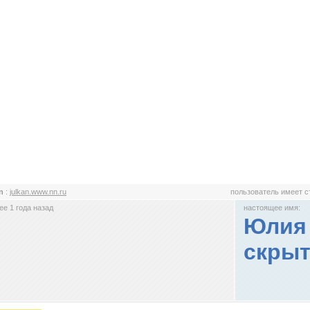
an
:
julkan.www.nn.ru
пользователь имеет 
е 1 года назад
настоящее имя:
Юлия 
скрыт