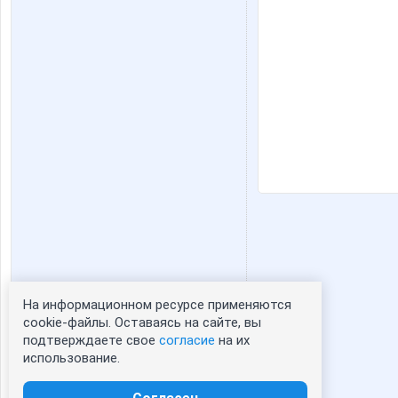
На информационном ресурсе применяются
Статистика портрета:
cookie-файлы. Оставаясь на сайте, вы
подтверждаете свое
согласие
на их
сейчас просматривают портрет - 0
использование.
зарегистрированные пользователи
посетившие портрет за 7 дней - 0