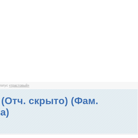
статус
«трастовый»
(Отч. скрыто) (Фам.
а)