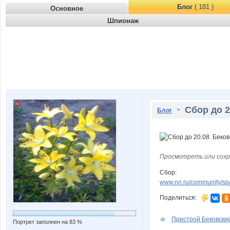
Блог
( 181 )
Основное
Шпионаж
Сбор до 2
>
Блог
Просмотреть или сохр
Сбор:
www.nn.ru/community/s
Поделиться:
Пристрой Бековски
Портрет заполнен на 83 %