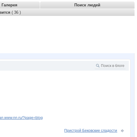
Галерея
Поиск людей
вится
( 36 )
lkan.www.nn.ru/?page=blog
Пристрой Бековские сладости