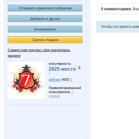
Отправить приватное сообщение
0 комментариев
. Ва
Добавить в друзья
Чтобы оставлять ко
Игнорировать
Сделать подарок
Совместная покупка: сбор предоплаты,
раздачи
популярность:
-2
2925 место
↓
рейтинг
6003
?
Привилегированный
пользователь
7
уровня