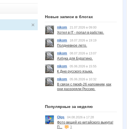
Новые записи в блогах
nikom
21.07.2026 в 09:00
Хотел в IT - попал в рабство.
nikom
18.07.2026 в 19:19
Полдневное лето.
nikom
08.07.2026 в 13:07
Азбука для Буратино.
nikom
05.06.2026 в 15:55
К Дню русского языка.
nikom
05.06.2026 в 10:32
В связи с пмэф-26 напомним, как
они раззоряли Россию.
Популярные за неделю
Olgs
04.08.2026 в 17:28
Фото вещей из китайского выкупа!
П...
3