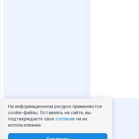
На информационном ресурсе применяются
Статистика портрета:
cookie-файлы. Оставаясь на сайте, вы
подтверждаете свое
согласие
на их
сейчас просматривают портрет - 0
использование.
зарегистрированные пользователи
посетившие портрет за 7 дней - 0