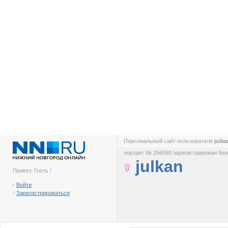
Персональный сайт пользователя
julk
портрет № 256590 зарегистрирован боле
julkan
Привет, Гость !
-
Войти
-
Зарегистрироваться