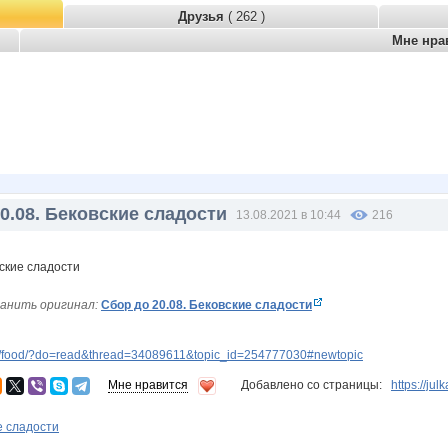
Друзья
( 262 )
Мне нра
0.08. Бековские сладости
13.08.2021 в 10:44
216
анить оригинал:
Сбор до 20.08. Бековские сладости
p/food/?do=read&thread=34089611&topic_id=254777030#newtopic
Мне нравится
Добавлено со страницы:
https://ju
е сладости