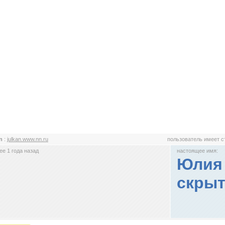
an
:
julkan.www.nn.ru
пользователь имеет 
е 1 года назад
настоящее имя:
Юлия 
скрыт