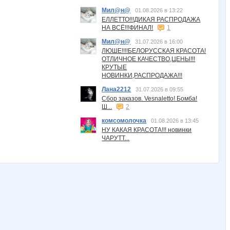
Мил@н@
01.08.2026 в 13:22
ЕЛЛЕТТО!!!ДИКАЯ РАСПРОДАЖА
НА ВСЁ!!!ФИНАЛ!
1
Мил@н@
31.07.2026 в 16:00
ЛЮШЕ!!!!БЕЛОРУССКАЯ КРАСОТА!
ОТЛИЧНОЕ КАЧЕСТВО,ЦЕНЫ!!!
КРУТЫЕ
НОВИНКИ,РАСПРОДАЖА!!!
Лана2212
31.07.2026 в 09:55
Сбор заказов. Vesnaletto! Бомба!
Ш...
2
комсомолочка
01.08.2026 в 13:45
НУ КАКАЯ КРАСОТА!!! новинки
ЧАРУТТ...