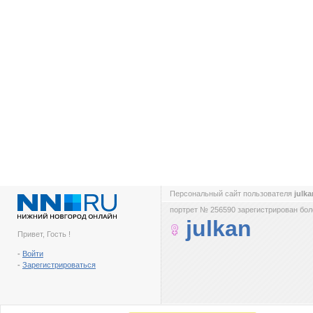
Персональный сайт пользователя
julk
портрет № 256590 зарегистрирован боле
julkan
Привет, Гость !
-
Войти
-
Зарегистрироваться