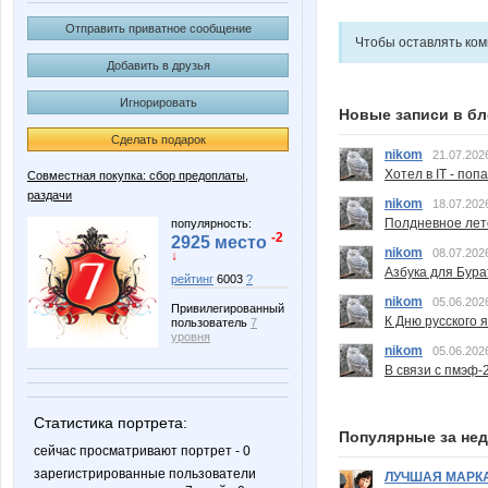
Отправить приватное сообщение
Чтобы оставлять ко
Добавить в друзья
Игнорировать
Новые записи в бл
Сделать подарок
nikom
21.07.202
Хотел в IT - поп
Совместная покупка: сбор предоплаты,
раздачи
nikom
18.07.202
Полдневное лет
популярность:
-2
2925 место
nikom
08.07.202
↓
Азбука для Бура
рейтинг
6003
?
nikom
05.06.202
Привилегированный
К Дню русского 
пользователь
7
уровня
nikom
05.06.202
В связи с пмэф-
Статистика портрета:
Популярные за не
сейчас просматривают портрет - 0
зарегистрированные пользователи
ЛУЧШАЯ МАРК