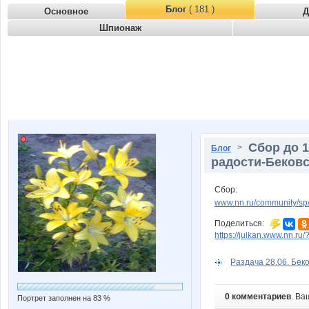
Блог
( 181 )
Основное
Д
Шпионаж
Сбор до 
>
Блог
радости-Бековс
Сбор:
www.nn.ru/community/s
Поделиться:
https://julkan.www.nn.ru
Раздача 28.06. Бек
0 комментариев
. Ва
Портрет заполнен на 83 %