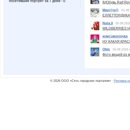
посетившие портрет за 7 дней - 0
[b]Обувь Ralf Ri
Мил@н@
01.08
ЕЛЛЕТТО!!!ДИК
Nata.li
05.08.202
WILDBERRIES Н
комсомолочка
НУ КАКАЯ КРАСОТ
Olgs
04.08.2026 
Фото вещей из ки
© 2026 ООО «Сеть городских порталов» ·
Реклама н