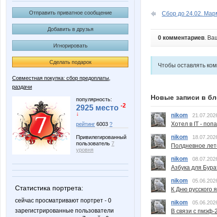
Отправить приватное сообщение
Сбор до 24.02. Мар
Добавить в друзья
0 комментариев
. Ва
Игнорировать
Сделать подарок
Чтобы оставлять ко
Совместная покупка: сбор предоплаты,
раздачи
Новые записи в бл
популярность:
-2
2925 место
↓
nikom
21.07.202
Хотел в IT - поп
рейтинг
6003
?
nikom
Привилегированный
18.07.202
пользователь
7
Полдневное лет
уровня
nikom
08.07.202
Азбука для Бура
nikom
05.06.202
Статистика портрета:
К Дню русского 
сейчас просматривают портрет - 0
nikom
05.06.202
зарегистрированные пользователи
В связи с пмэф-