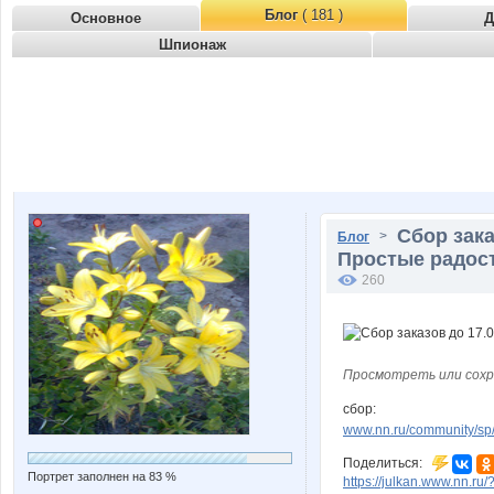
Блог
( 181 )
Основное
Д
Шпионаж
Сбор зака
>
Блог
Простые радост
260
Просмотреть или сохр
сбор:
www.nn.ru/community/sp/f
Поделиться:
Портрет заполнен на 83 %
https://julkan.www.nn.ru