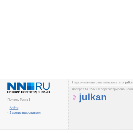
Персональный сайт пользователя
julk
портрет № 256590 зарегистрирован боле
julkan
Привет, Гость !
-
Войти
-
Зарегистрироваться