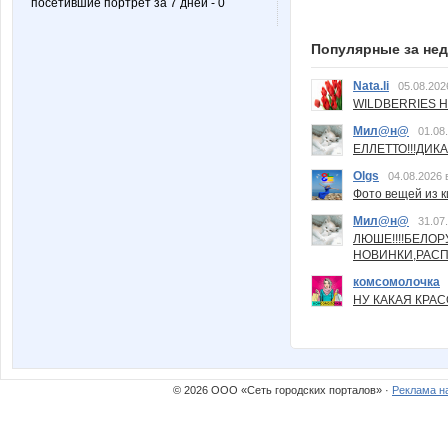
посетившие портрет за 7 дней - 0
Популярные за не
Nata.li
05.08.202
WILDBERRIES Н
Мил@н@
01.08
ЕЛЛЕТТО!!!ДИК
Olgs
04.08.2026 
Фото вещей из ки
Мил@н@
31.07
ЛЮШЕ!!!!БЕЛО
НОВИНКИ,РАСП
комсомолочка
НУ КАКАЯ КРАСОТ
© 2026 ООО «Сеть городских порталов» ·
Реклама н