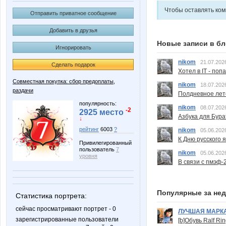
Чтобы оставлять ко
Отправить приватное сообщение
Добавить в друзья
Новые записи в бл
Игнорировать
nikom
21.07.202
Сделать подарок
Хотел в IT - поп
Совместная покупка: сбор предоплаты,
nikom
18.07.202
раздачи
Полдневное лет
популярность:
nikom
08.07.202
-2
2925 место
Азбука для Бура
↓
рейтинг
6003
?
nikom
05.06.202
К Дню русского 
Привилегированный
пользователь
7
nikom
05.06.202
уровня
В связи с пмэф-
Популярные за не
Статистика портрета:
сейчас просматривают портрет - 0
ЛУЧШАЯ МАРК
зарегистрированные пользователи
[b]Обувь Ralf Ri