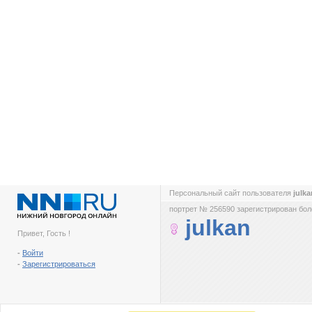
Персональный сайт пользователя
julk
портрет № 256590 зарегистрирован боле
julkan
Привет, Гость !
-
Войти
-
Зарегистрироваться