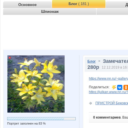
Блог
( 181 )
Основное
Д
Шпионаж
Замечател
>
Блог
280р
12.12.2019 в 16
https://www.nn.ru/~gal
Поделиться:
https://julkan.www.nn.ru
ПРИСТРОЙ Бековск
0 комментариев
. Ва
Портрет заполнен на 83 %