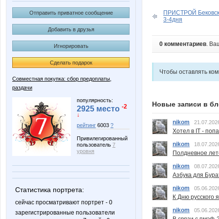
ПРИСТРОЙ Бековски
Отправить приватное сообщение
3-4дня
Добавить в друзья
0 комментариев
. Ва
Игнорировать
Сделать подарок
Чтобы оставлять ко
Совместная покупка: сбор предоплаты,
раздачи
популярность:
Новые записи в бл
-2
2925 место
↓
nikom
21.07.202
рейтинг
6003
?
Хотел в IT - поп
Привилегированный
nikom
18.07.202
пользователь
7
уровня
Полдневное лет
nikom
08.07.202
Азбука для Бура
nikom
05.06.202
Статистика портрета:
К Дню русского 
сейчас просматривают портрет - 0
nikom
05.06.202
зарегистрированные пользователи
В связи с пмэф-