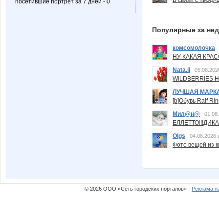
посетившие портрет за 7 дней - 0
Популярные за не
комсомолочка
НУ КАКАЯ КРАСОТ
Nata.li
05.08.202
WILDBERRIES Н
ЛУЧШАЯ МАРК
[b]Обувь Ralf Ri
Мил@н@
01.08
ЕЛЛЕТТО!!!ДИК
Olgs
04.08.2026 
Фото вещей из ки
© 2026 ООО «Сеть городских порталов» ·
Реклама н