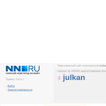
Персональный сайт пользователя
julk
портрет № 256590 зарегистрирован боле
julkan
Привет, Гость !
-
Войти
-
Зарегистрироваться