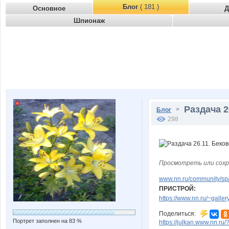
Блог
( 181 )
Основное
Д
Шпионаж
Раздача 2
>
Блог
298
Просмотреть или сохр
www.nn.ru/community/sp
ПРИСТРОЙ:
https://www.nn.ru/~gal
Поделиться:
Портрет заполнен на 83 %
https://julkan.www.nn.ru